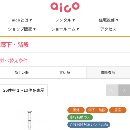
aicoとは ▾
レンタル ▾
住宅改修 ▾
介護保険について
福祉用具を探す
aicoとは
消毒・メンテナンス
ご利用の流れ
介護リフト
住宅改修
施工事例
ショップ販売 ▾
ショールーム ▾
アクセス
シューフィッター
ショップ販売
ミニむつき庵
しまんとショールーム
朝倉ショールーム
廊下・階段
並べ替え条件
新しい順
古い順
閲覧数順
26件中 1〜10件を表示


屋外
廊下・階段
居室
歩行補助つえ
介護保険対象レンタル品