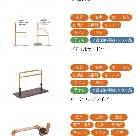
玄関
寝室
廊下・階段
お風呂・洗面所
キッチン
トイレ
居室
手すり
介護保険対象レンタル品
バディ用サイドバー
玄関
寝室
廊下・階段
お風呂・洗面所
キッチン
トイレ
居室
手すり
介護保険対象レンタル品
ルーツロングタイプ
屋外
玄関
寝室
廊下・階段
お風呂・洗面所
キッチン
トイレ
居室