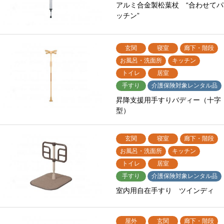
アルミ合金製松葉杖 “合わせてパ
ッチン”
玄関
寝室
廊下・階段
お風呂・洗面所
キッチン
トイレ
居室
手すり
介護保険対象レンタル品
昇降支援用手すりバディー（十字
型）
玄関
寝室
廊下・階段
お風呂・洗面所
キッチン
トイレ
居室
手すり
介護保険対象レンタル品
室内用自在手すり ツインディ
屋外
玄関
廊下・階段