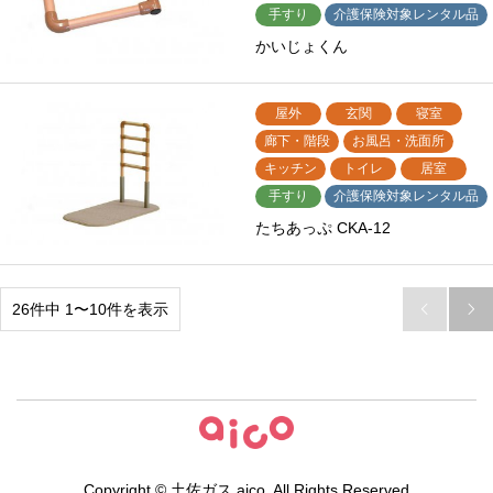
手すり
介護保険対象レンタル品
かいじょくん
屋外
玄関
寝室
廊下・階段
お風呂・洗面所
キッチン
トイレ
居室
手すり
介護保険対象レンタル品
たちあっぷ CKA-12
26件中 1〜10件を表示


Copyright ©
土佐ガス aico
. All Rights Reserved