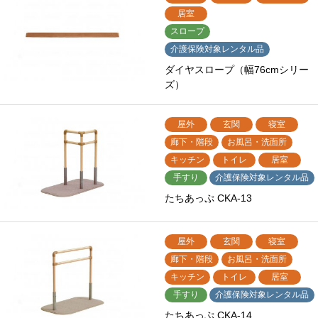
居室
スロープ
介護保険対象レンタル品
ダイヤスロープ（幅76cmシリー
ズ）
屋外
玄関
寝室
廊下・階段
お風呂・洗面所
キッチン
トイレ
居室
手すり
介護保険対象レンタル品
たちあっぷ CKA-13
屋外
玄関
寝室
廊下・階段
お風呂・洗面所
キッチン
トイレ
居室
手すり
介護保険対象レンタル品
たちあっぷ CKA-14