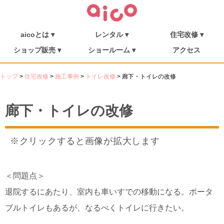
aicoとは ▾
レンタル ▾
住宅改修 ▾
介護保険について
福祉用具を探す
aicoとは
消毒・メンテナンス
ご利用の流れ
介護リフト
住宅改修
施工事例
ショップ販売 ▾
ショールーム ▾
アクセス
シューフィッター
ショップ販売
ミニむつき庵
しまんとショールーム
朝倉ショールーム
トップ
>
住宅改修
>
施工事例
>
トイレ改修
>
廊下・トイレの改修
廊下・トイレの改修
※クリックすると画像が拡大します
＜問題点＞
退院するにあたり、室内も車いすでの移動になる。ポータ
ブルトイレもあるが、なるべくトイレに行きたい。