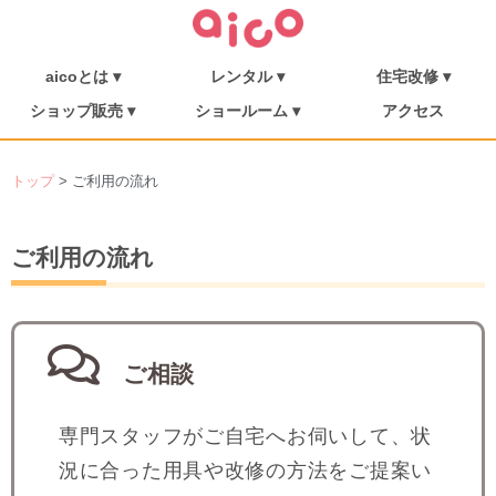
aicoとは ▾
レンタル ▾
住宅改修 ▾
介護保険について
福祉用具を探す
aicoとは
消毒・メンテナンス
ご利用の流れ
介護リフト
住宅改修
施工事例
ショップ販売 ▾
ショールーム ▾
アクセス
シューフィッター
ショップ販売
ミニむつき庵
しまんとショールーム
朝倉ショールーム
トップ
> ご利用の流れ
ご利用の流れ
ご相談
専門スタッフがご自宅へお伺いして、状
況に合った用具や改修の方法をご提案い