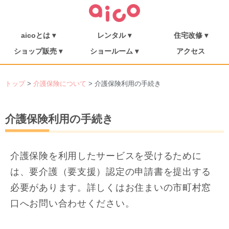
aicoとは ▾
レンタル ▾
住宅改修 ▾
介護保険について
福祉用具を探す
aicoとは
消毒・メンテナンス
ご利用の流れ
介護リフト
住宅改修
施工事例
ショップ販売 ▾
ショールーム ▾
アクセス
シューフィッター
ショップ販売
ミニむつき庵
しまんとショールーム
朝倉ショールーム
トップ
>
介護保険について
> 介護保険利用の手続き
介護保険利用の手続き
介護保険を利用したサービスを受けるために
は、要介護（要支援）認定の申請書を提出する
必要があります。詳しくはお住まいの市町村窓
口へお問い合わせください。