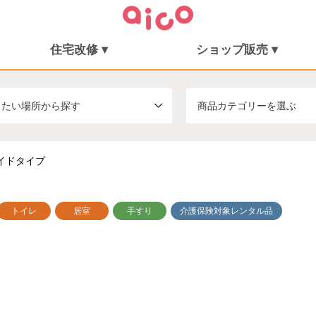
住宅改修 ▾
ショップ販売 ▾
住宅改修
施工事例
シューフィッター
ショップ販売
ミニむつき庵
したい場所から探す
商品カテゴリーを選ぶ
イドタイプ
トイレ
居室
手すり
介護保険対象レンタル品