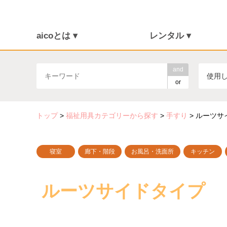
aicoとは ▾
レンタル ▾
介護保険について
福祉用具を探す
aicoとは
消毒・メンテナンス
ご利用の流れ
介護リフト
and
使用
or
トップ
>
福祉用具カテゴリーから探す
>
手すり
>
ルーツサ
寝室
廊下・階段
お風呂・洗面所
キッチン
ルーツサイドタイプ