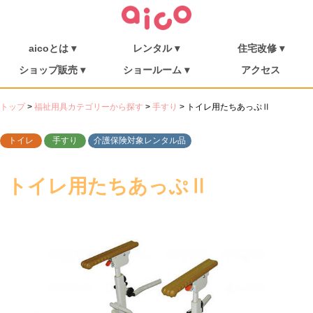
aicoとは ▾
レンタル ▾
住宅改修 ▾
介護保険について
福祉用具を探す
aicoとは
消毒・メンテナンス
ご利用の流れ
介護リフト
住宅改修
施工事例
ショップ販売 ▾
ショールーム ▾
アクセス
シューフィッター
ショップ販売
ミニむつき庵
しまんとショールーム
朝倉ショールーム
トップ
>
福祉用具カテゴリーから探す
>
手すり
>
トイレ用たちあっぷⅡ
トイレ
手すり
介護保険対象レンタル品
トイレ用たちあっぷⅡ