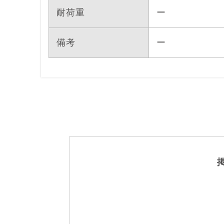
耐荷重
ー
備考
ー
全幅
61cm
奥行
55cm
全高
72～82cm
重量
3.7kg
耐荷重
ー