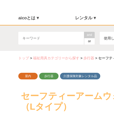
aicoとは ▾
レンタル ▾
介護保険について
福祉用具を探す
aicoとは
消毒・メンテナンス
ご利用の流れ
介護リフト
and
使用
or
トップ
>
福祉用具カテゴリーから探す
>
歩行器
>
セーフテ
屋内
歩行器
介護保険対象レンタル品
セーフティーアームウ
（Lタイプ）