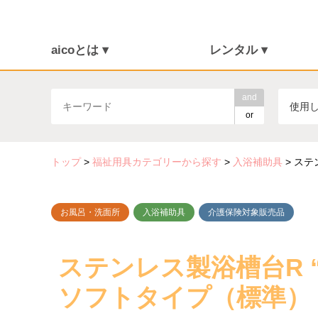
aicoとは ▾
レンタル ▾
介護保険について
福祉用具を探す
aicoとは
消毒・メンテナンス
ご利用の流れ
介護リフト
and
使用
or
トップ
>
福祉用具カテゴリーから探す
>
入浴補助具
>
ステ
お風呂・洗面所
入浴補助具
介護保険対象販売品
ステンレス製浴槽台R 
ソフトタイプ（標準）