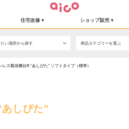
住宅改修 ▾
ショップ販売 ▾
住宅改修
施工事例
シューフィッター
ショップ販売
ミニむつき庵
したい場所から探す
商品カテゴリーを選ぶ
ンレス製浴槽台R “あしぴた” ソフトタイプ（標準）
“あしぴた”