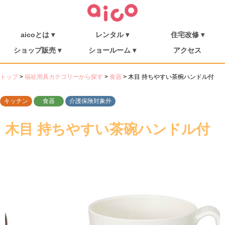
aicoとは ▾
レンタル ▾
住宅改修 ▾
介護保険について
福祉用具を探す
aicoとは
消毒・メンテナンス
ご利用の流れ
介護リフト
住宅改修
施工事例
ショップ販売 ▾
ショールーム ▾
アクセス
シューフィッター
ショップ販売
ミニむつき庵
しまんとショールーム
朝倉ショールーム
トップ
>
福祉用具カテゴリーから探す
>
食器
>
木目 持ちやすい茶椀ハンドル付
キッチン
食器
介護保険対象外
木目 持ちやすい茶碗ハンドル付