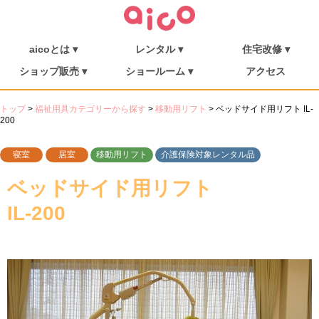
aicoとは ▾
レンタル ▾
住宅改修 ▾
介護保険について
福祉用具を探す
aicoとは
消毒・メンテナンス
ご利用の流れ
介護リフト
住宅改修
施工事例
ショップ販売 ▾
ショールーム ▾
アクセス
シューフィッター
ショップ販売
ミニむつき庵
しまんとショールーム
朝倉ショールーム
トップ
>
福祉用具カテゴリーから探す
>
移動用リフト
>
ベッドサイド用リフト IL-
200
寝室
居室
移動用リフト
介護保険対象レンタル品
ベッドサイド用リフト
IL-200