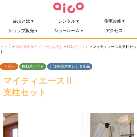
aicoとは ▾
レンタル ▾
住宅改修 ▾
介護保険について
福祉用具を探す
aicoとは
消毒・メンテナンス
ご利用の流れ
介護リフト
住宅改修
施工事例
ショップ販売 ▾
ショールーム ▾
アクセス
シューフィッター
ショップ販売
ミニむつき庵
しまんとショールーム
朝倉ショールーム
トップ
>
福祉用具カテゴリーから探す
>
移動用リフト
>
マイティエースⅡ支柱セッ
ト
トイレ
移動用リフト
介護保険対象レンタル品
マイティエースⅡ
支柱セット