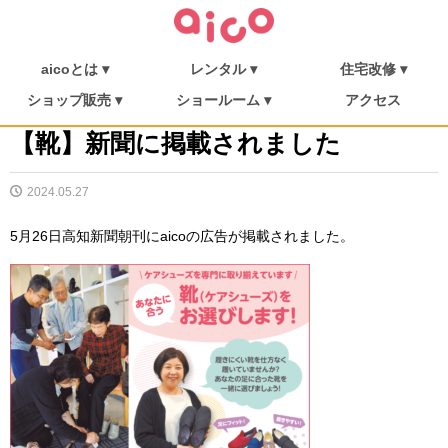
aicoとは ▾
レンタル ▾
住宅改修 ▾
介護保険について
福祉用具を探す
aicoとは
消毒・メンテナンス
ご利用の流れ
介護リフト
住宅改修
施工事例
ショップ販売 ▾
ショールーム ▾
アクセス
シューフィッター
ショップ販売
ミニむつき庵
しまんとショールーム
朝倉ショールーム
【靴】新聞に掲載されました
2024.05.27
5月26日高知新聞朝刊にaicoの広告が掲載されました。