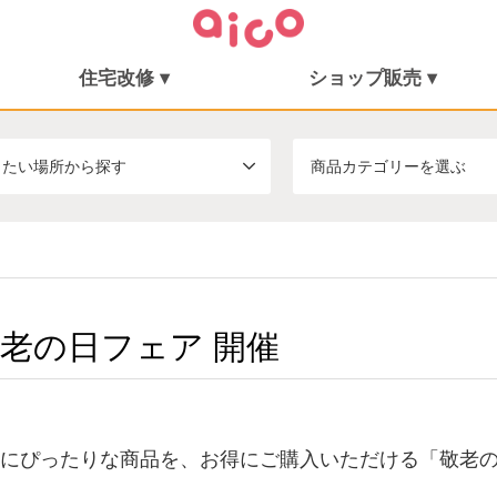
住宅改修 ▾
ショップ販売 ▾
住宅改修
施工事例
シューフィッター
ショップ販売
ミニむつき庵
したい場所から探す
商品カテゴリーを選ぶ
2 敬老の日フェア 開催
用にぴったりな商品を、お得にご購入いただける「敬老の日