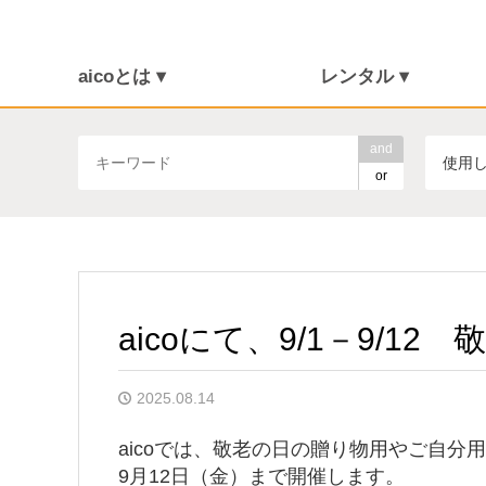
aicoとは ▾
レンタル ▾
介護保険について
福祉用具を探す
aicoとは
消毒・メンテナンス
ご利用の流れ
介護リフト
and
使用
or
aicoにて、9/1－9/1
2025.08.14
aicoでは、敬老の日の贈り物用やご自分
9月12日（金）まで開催します。