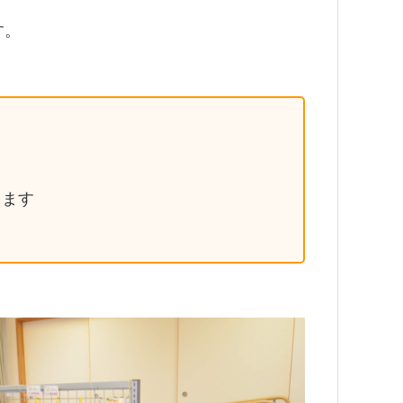
す。
ります