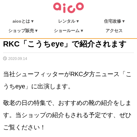
aicoとは ▾
レンタル ▾
住宅改修 ▾
介護保険について
福祉用具を探す
aicoとは
消毒・メンテナンス
ご利用の流れ
介護リフト
住宅改修
施工事例
ショップ販売 ▾
ショールーム ▾
アクセス
シューフィッター
ショップ販売
ミニむつき庵
しまんとショールーム
朝倉ショールーム
RKC「こうちeye」で紹介されます
2020.09.14
当社シューフィッターがRKC夕方ニュース「こ
うちeye」に出演します。
敬老の日の特集で、おすすめの靴の紹介をしま
す。当ショップの紹介もされる予定です、ぜひ
ご覧ください！