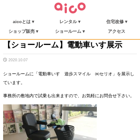
aicoとは ▾
レンタル ▾
住宅改修 ▾
介護保険について
福祉用具を探す
aicoとは
消毒・メンテナンス
ご利用の流れ
介護リフト
住宅改修
施工事例
ショップ販売 ▾
ショールーム ▾
アクセス
シューフィッター
ショップ販売
ミニむつき庵
しまんとショールーム
朝倉ショールーム
【ショールーム】電動車いす展示
2020.10.07
ショールームに「電動車いす 遊歩スマイル ㈱セリオ」を展示し
ています。
事務所の敷地内で試乗も出来ますので、お気軽にお問合せ下さい。