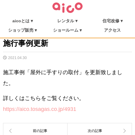
aicoとは ▾
レンタル ▾
住宅改修 ▾
介護保険について
福祉用具を探す
aicoとは
消毒・メンテナンス
ご利用の流れ
介護リフト
住宅改修
施工事例
ショップ販売 ▾
ショールーム ▾
アクセス
シューフィッター
ショップ販売
ミニむつき庵
しまんとショールーム
朝倉ショールーム
施行事例更新
2021.04.30
施工事例「屋外に手すりの取付」を更新致しまし
た。
詳しくはこちらをご覧ください。
https://aico.tosagas.co.jp/4931